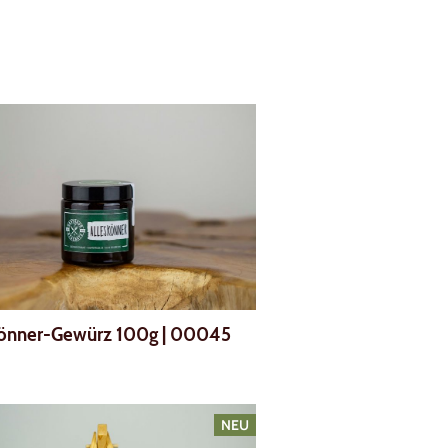
könner-Gewürz 100g
|
00045
NEU