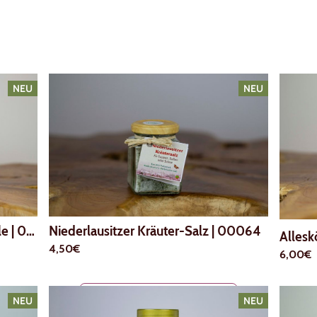
NEU
NEU
le
|
00065
Niederlausitzer Kräuter-Salz
|
00064
Alles
4,50€
6,00€
Zu allen Produkten
NEU
NEU