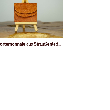
00081
Mini-Portemonnaie aus Straußenleder
|
00073