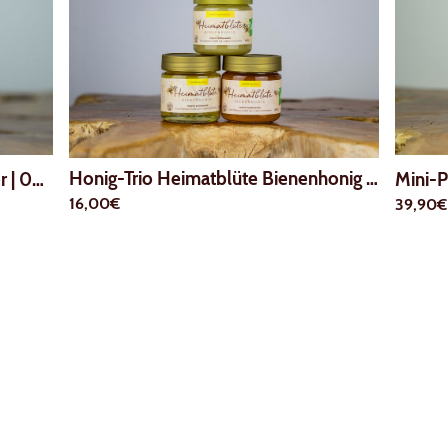
Honig-Trio Heimatblüte Bienenhonig 3x250g
|
r
|
00076
16,00€
39,90€